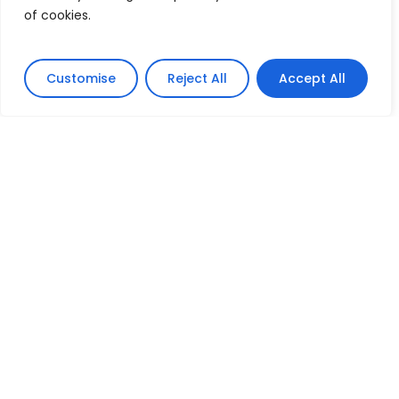
of cookies.
Customise
Reject All
Accept All
Next Project
Coordenação e
Produção de
Moda