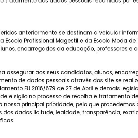
o tratamento dos dados pessoais recolhidos por est
feridos anteriormente se destinam a veicular inform
a Escola Profissional Magestil e da Escola Moda de
alunos, encarregados da educação, professores e o
isa assegurar aos seus candidatos, alunos, encarr
amento de dados pessoais através dos site se re
lamento EU 2016/679 de 27 de Abril e demais legis
de e sigilo no processo de recolha e tratamento d
a nossa principal prioridade, pelo que procedemo
 dos dados licitude, lealdade, transparência, exa
ficas.