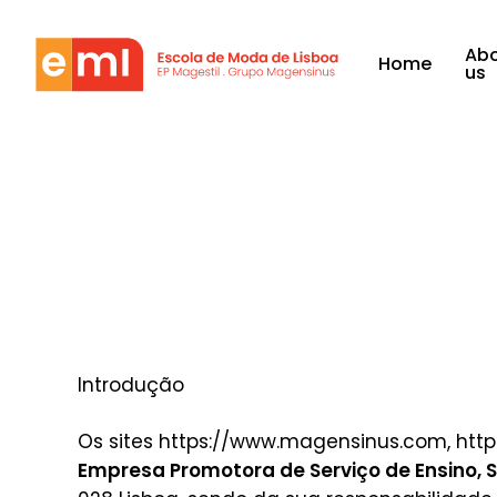
Skip
to
Ab
Home
main
us
content
Introdução
Os sites https://www.magensinus.com, http
Empresa Promotora de Serviço de Ensino, S