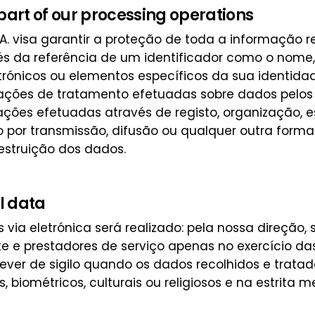
part of our processing operations
.A. visa garantir a proteção de toda a informação r
ravés da referência de um identificador como o nom
rónicos ou elementos específicos da sua identidade g
ções de tratamento efetuadas sobre dados pelos n
ções efetuadas através de registo, organização, 
ão por transmissão, difusão ou qualquer outra form
estruição dos dados.
l data
ia eletrónica será realizado: pela nossa direção, 
te e prestadores de serviço apenas no exercício da
ver de sigilo quando os dados recolhidos e tratad
biométricos, culturais ou religiosos e na estrita m