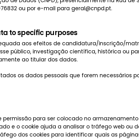
ão de Dados (CNPD), presencialmente na Rua de São B
3976832 ou por e-mail para
geral@cnpd.pt
.
ata to specific purposes
quada aos efeitos de candidatura/inscrição/matrí
se público, investigação científica, histórica ou par
amente ao titular dos dados.
atados os dados pessoais que forem necessários p
 permissão para ser colocado no armazenamento d
do e o cookie ajuda a analisar o tráfego web ou 
áfego dos cookies para identificar quais as página