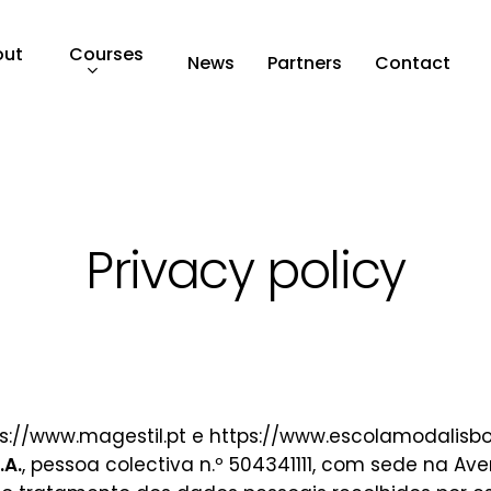
Courses
out
News
Partners
Contact
Privacy policy
s://www.magestil.pt e https://www.escolamodalisb
.A.
, pessoa colectiva n.º 504341111, com sede na Av