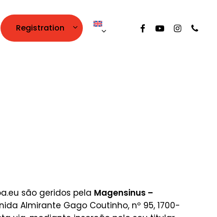
facebook
youtube
instagram
phone
Registration
oa.eu são geridos pela
Magensinus –
enida Almirante Gago Coutinho, nº 95, 1700-